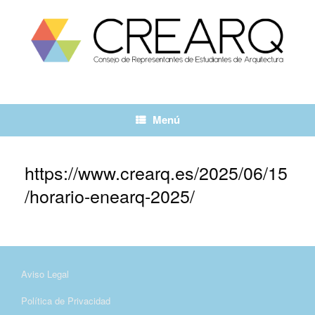
Saltar
al
contenido
Menú
https://www.crearq.es/2025/06/15
/horario-enearq-2025/
Aviso Legal
Política de Privacidad