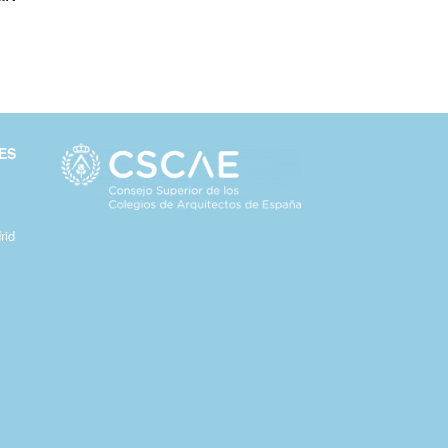
ES
rid